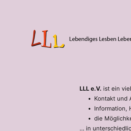
Zum
Inhalt
springen
LLL
LLL e.V.
ist ein vi
Kontakt und 
Information, 
die Möglichke
… in unterschiedl