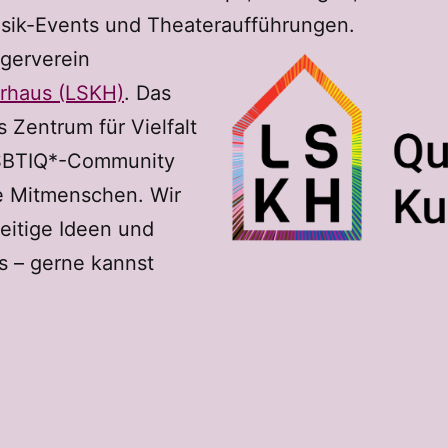
sik-Events und Theateraufführungen.
ägerverein
rhaus (LSKH)
. Das
s Zentrum für Vielfalt
 LSBTIQ*-Community
te Mitmenschen. Wir
seitige Ideen und
s – gerne kannst