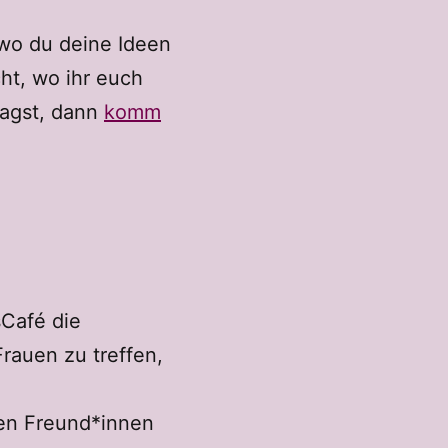
 wo du deine Ideen
ht, wo ihr euch
magst, dann
komm
sCafé die
rauen zu treffen,
nen Freund*innen