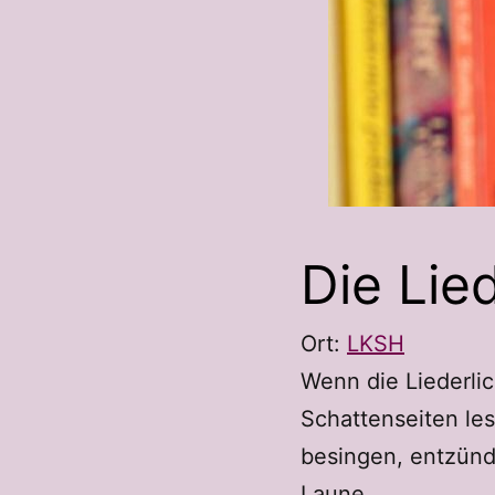
Die Lie
Ort:
LKSH
Wenn die Liederli
Schattenseiten le
besingen, entzünd
Laune.