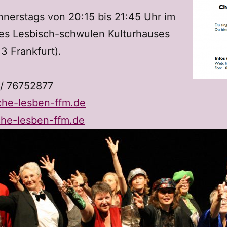
nnerstags von 20:15 bis 21:45 Uhr im
es Lesbisch-schwulen Kulturhauses
13 Frankfurt).
:
 / 76752877
iche-lesben-ffm.de
che-lesben-ffm.de